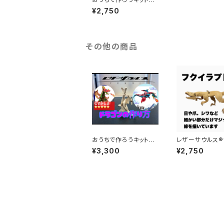
ピノサウルス（海）
¥2,750
その他の商品
おうちで作ろうキットド
レザーサウルス®
ラゴン
完成品（ポーズ
¥3,300
¥2,750
ー可能）